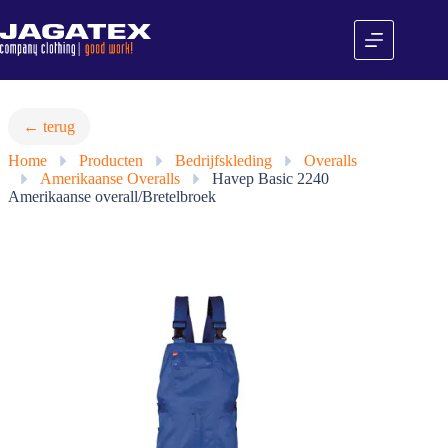
Ga
naar
de
inhoud
← terug
Home
»
Producten
»
Bedrijfskleding
»
Overalls
»
Amerikaanse Overalls
»
Havep Basic 2240
Amerikaanse overall/Bretelbroek