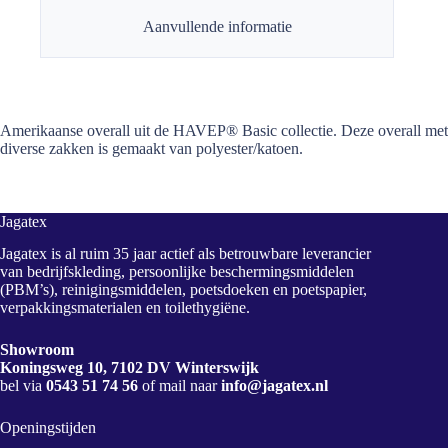
Aanvullende informatie
Amerikaanse overall uit de HAVEP® Basic collectie. Deze overall met
diverse zakken is gemaakt van polyester/katoen.
Jagatex
Jagatex is al ruim 35 jaar actief als betrouwbare leverancier
van bedrijfskleding, persoonlijke beschermingsmiddelen
(PBM’s), reinigingsmiddelen, poetsdoeken en poetspapier,
verpakkingsmaterialen en toilethygiëne.
Showroom
Koningsweg 10, 7102 DV Winterswijk
bel via
0543 51 74 56
of mail naar
info@jagatex.nl
Openingstijden