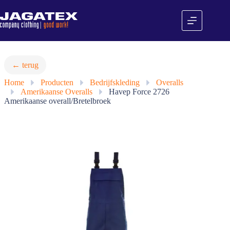
Ga
naar
de
inhoud
← terug
Home
»
Producten
»
Bedrijfskleding
»
Overalls
»
Amerikaanse Overalls
»
Havep Force 2726
Amerikaanse overall/Bretelbroek