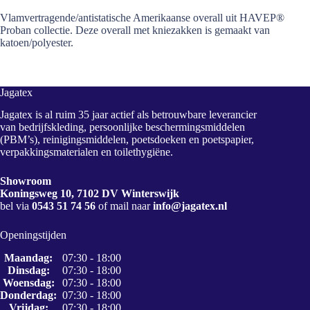
Vlamvertragende/antistatische Amerikaanse overall uit HAVEP®
Proban collectie. Deze overall met kniezakken is gemaakt van
katoen/polyester.
Jagatex
Jagatex is al ruim 35 jaar actief als betrouwbare leverancier
van bedrijfskleding, persoonlijke beschermingsmiddelen
(PBM’s), reinigingsmiddelen, poetsdoeken en poetspapier,
verpakkingsmaterialen en toilethygiëne.
Showroom
Koningsweg 10, 7102 DV Winterswijk
bel via
0543 51 74 56
of mail naar
info@jagatex.nl
Openingstijden
Maandag:
07:30 - 18:00
Dinsdag:
07:30 - 18:00
Woensdag:
07:30 - 18:00
Donderdag:
07:30 - 18:00
Vrijdag:
07:30 - 18:00