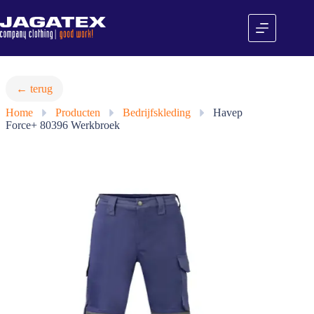
Ga
naar
de
inhoud
← terug
Home
»
Producten
»
Bedrijfskleding
»
Havep
Force+ 80396 Werkbroek