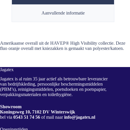
Aanvullende informatie
Amerikaanse overall uit de HAVEP® High Visibility collectie. Deze
fluo oranje overall met kniezakken is gemaakt van polyester/katoen.
Jagatex
Jagatex is al ruim 35 jaar actief als betrouwbare leverancier
van bedrijfskleding, persoonlijke beschermingsmiddelen
(PBM’s), reinigingsmiddelen, poetsdoeken en poetspapier,
verpakkingsmaterialen en toilethygiëne.
Showroom
Koningsweg 10, 7102 DV Winterswijk
bel via
0543 51 74 56
of mail naar
info@jagatex.nl
Openingstijden