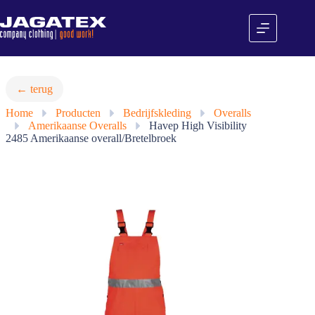
Ga
naar
de
inhoud
← terug
Home
»
Producten
»
Bedrijfskleding
»
Overalls
»
Amerikaanse Overalls
»
Havep High Visibility
2485 Amerikaanse overall/Bretelbroek