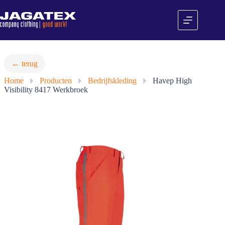
Ga
naar
de
inhoud
← terug
Home
»
Producten
»
Bedrijfskleding
»
Havep High
Visibility 8417 Werkbroek