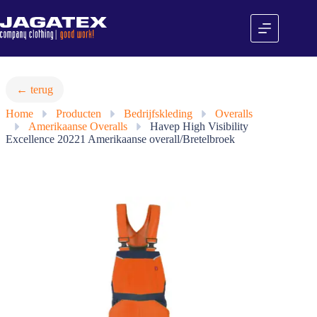
Ga
naar
de
inhoud
← terug
Home
»
Producten
»
Bedrijfskleding
»
Overalls
»
Amerikaanse Overalls
»
Havep High Visibility
Excellence 20221 Amerikaanse overall/Bretelbroek