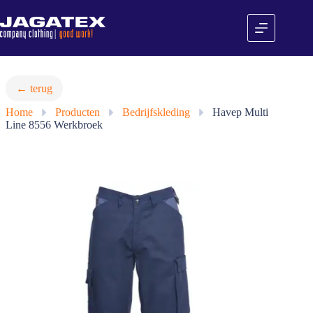
Ga
naar
de
inhoud
← terug
Home
»
Producten
»
Bedrijfskleding
»
Havep Multi
Line 8556 Werkbroek