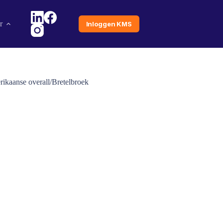
r
Inloggen KMS
ikaanse overall/Bretelbroek