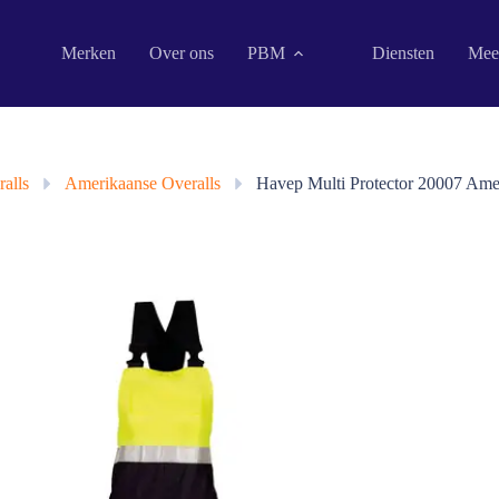
Merken
Over ons
PBM
Diensten
Mee
alls
»
Amerikaanse Overalls
»
Havep Multi Protector 20007 Amer