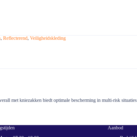
s
,
Reflecterend
,
Veiligheidskleding
rall met kniezakken biedt optimale bescherming in multi-risk situaties
stijden
Aanbod