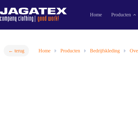
Ga
naar
de
Home
Producten
inhoud
← terug
Home
»
Producten
»
Bedrijfskleding
»
Over