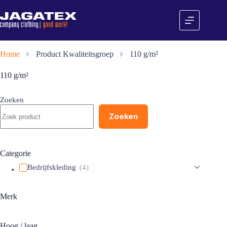
Ga
naar
de
inhoud
Home
»
Product Kwaliteitsgroep
»
110 g/m²
110 g/m²
Zoeken
Zoeken
Categorie
Bedrijfskleding
(4)
Merk
Hoog / laag