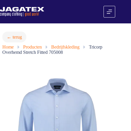
Ga
naar
de
inhoud
← terug
Home
»
Producten
»
Bedrijfskleding
»
Tricorp
Overhemd Stretch Fitted 705008