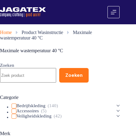
Ga
naar
de
inhoud
Home
»
Product Wasinstructie
»
Maximale
wastemperatuur 40 °C
Maximale wastemperatuur 40 °C
Zoeken
Zoeken
Categorie
Bedrijfskleding
(140)
Accessoires
(5)
Veiligheidskleding
(42)
Merk