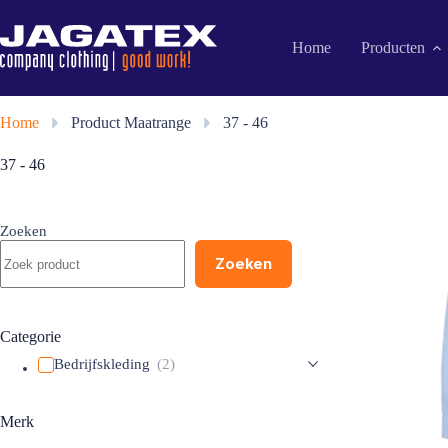
Ga
naar
de
Home
Producten
inhoud
Home
»
Product Maatrange
»
37 - 46
37 - 46
Zoeken
Zoeken
Categorie
Bedrijfskleding
(2)
Merk