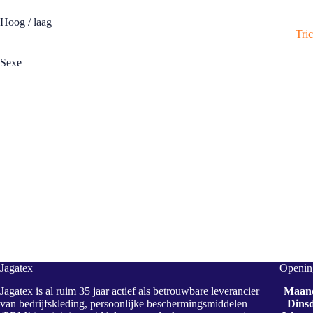
Hoog / laag
Tri
Sexe
Jagatex
Opening
Jagatex is al ruim 35 jaar actief als betrouwbare leverancier
Maan
van bedrijfskleding, persoonlijke beschermingsmiddelen
Dins