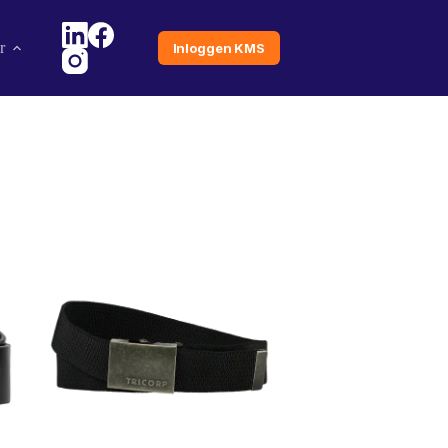
r
Inloggen KMS