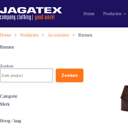
Ga
naar
de
Home
Producten
inhoud
Home
»
Producten
»
Accessoires
»
Riemen
Riemen
Zoeken
Zoeken
Categorie
Merk
Hoog / laag