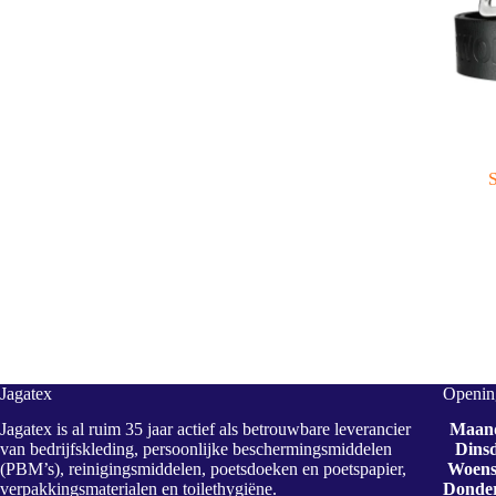
S
Jagatex
Opening
Jagatex is al ruim 35 jaar actief als betrouwbare leverancier
Maan
van bedrijfskleding, persoonlijke beschermingsmiddelen
Dins
(PBM’s), reinigingsmiddelen, poetsdoeken en poetspapier,
Woens
verpakkingsmaterialen en toilethygiëne.
Donde