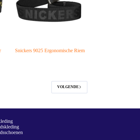
r
Snickers 9025 Ergonomische Riem
VOLGENDE
kleding
idskleding
idsschoenen