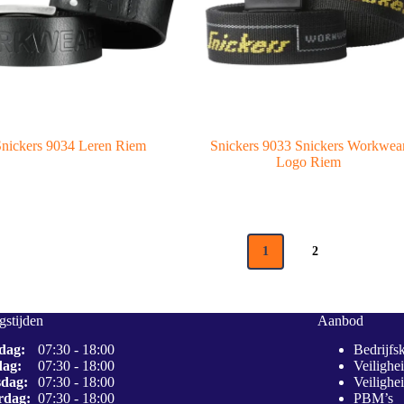
nickers 9034 Leren Riem
Snickers 9033 Snickers Workwea
Logo Riem
1
2
stijden
Aanbod
dag:
07:30 - 18:00
Bedrijfs
dag:
07:30 - 18:00
Veilighe
dag:
07:30 - 18:00
Veilighe
rdag:
07:30 - 18:00
PBM’s