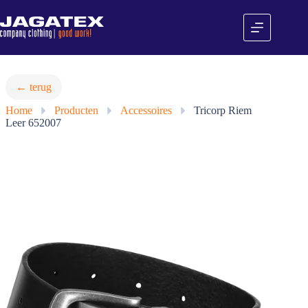
Ga
naar
de
inhoud
← terug
Home
»
Producten
»
Accessoires
»
Tricorp Riem
Leer 652007