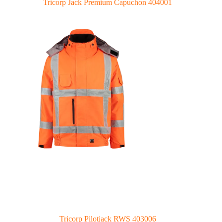
Tricorp Jack Premium Capuchon 404001
Tricorp Pilotjack RWS 403006