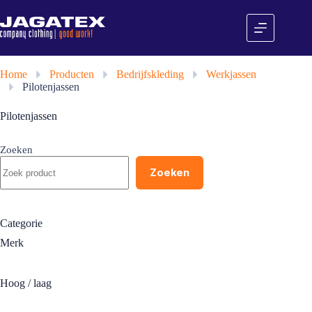
Ga
naar
de
inhoud
Home
»
Producten
»
Bedrijfskleding
»
Werkjassen
»
Pilotenjassen
Pilotenjassen
Zoeken
Zoeken
Categorie
Merk
Hoog / laag