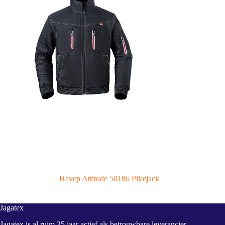
Havep Attitude 50186 Pilotjack
Jagatex
Jagatex is al ruim 35 jaar actief als betrouwbare leverancier