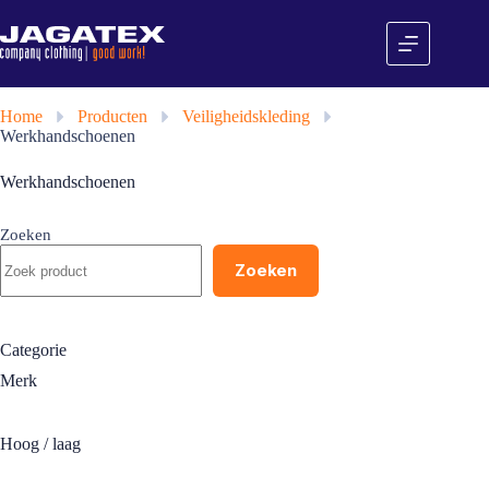
Ga
naar
de
inhoud
Home
»
Producten
»
Veiligheidskleding
»
Werkhandschoenen
Werkhandschoenen
Zoeken
Zoeken
Categorie
Merk
Hoog / laag