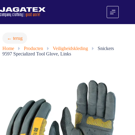
Ga
naar
de
inhoud
← terug
Home
»
Producten
»
Veiligheidskleding
»
Snickers
9597 Specialized Tool Glove, Links