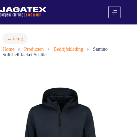
Ga
naar
de
inhoud
← terug
Home
»
Producten
»
Bedrijfskleding
»
Santino
Softshell Jacket Seattle