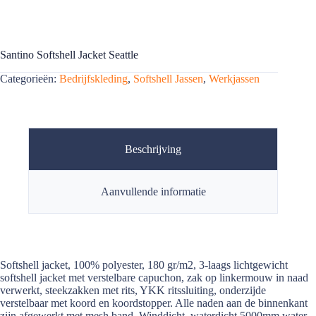
Santino Softshell Jacket Seattle
Categorieën:
Bedrijfskleding
,
Softshell Jassen
,
Werkjassen
Beschrijving
Aanvullende informatie
Softshell jacket, 100% polyester, 180 gr/m2, 3-laags lichtgewicht
softshell jacket met verstelbare capuchon, zak op linkermouw in naad
verwerkt, steekzakken met rits, YKK ritssluiting, onderzijde
verstelbaar met koord en koordstopper. Alle naden aan de binnenkant
zijn afgewerkt met mesh band. Winddicht, waterdicht 5000mm water