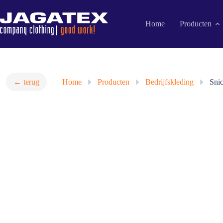
Ga
naar
de
Home
Producten
inhoud
← terug
Home
»
Producten
»
Bedrijfskleding
»
Sni