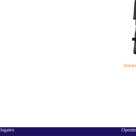
Snick
Jagatex
Opening