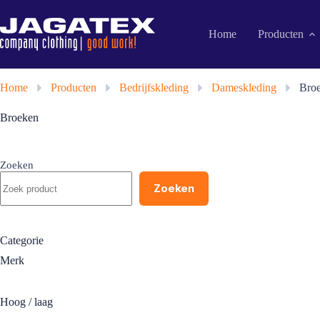
Ga
naar
de
Home
Producten
inhoud
Home
»
Producten
»
Bedrijfskleding
»
Dameskleding
»
Bro
Broeken
Zoeken
Zoeken
Categorie
Merk
Hoog / laag