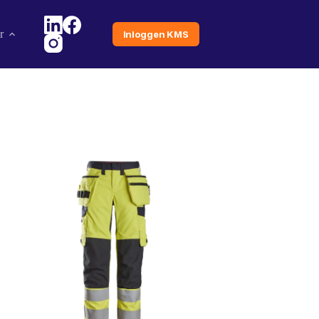
r
Inloggen KMS