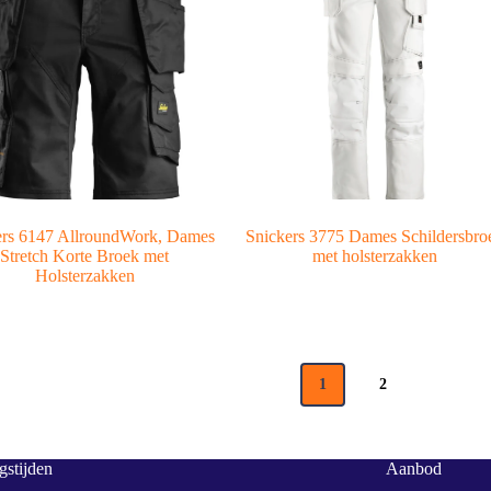
ers 6147 AllroundWork, Dames
Snickers 3775 Dames Schildersbro
Stretch Korte Broek met
met holsterzakken
Holsterzakken
1
2
stijden
Aanbod