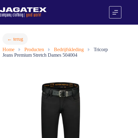
Ga
naar
de
inhoud
← terug
Home
»
Producten
»
Bedrijfskleding
»
Tricorp
Jeans Premium Stretch Dames 504004