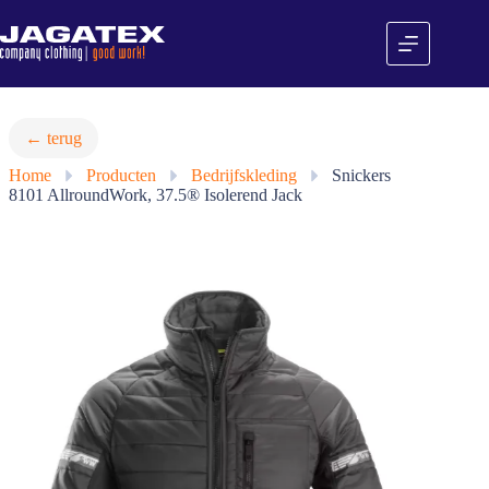
Ga
naar
de
inhoud
← terug
Home
»
Producten
»
Bedrijfskleding
»
Snickers
8101 AllroundWork, 37.5® Isolerend Jack