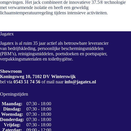
omgevingen. Het jack combineert de innovatieve 37.5® technologie
met verwarmende isolatie en heeft een geweldig
lichaamstemperatuurregeling tijdens intensieve activiteiten.
Jagatex
Jagatex is al ruim 35 jaar actief als betrouwbare leverancier
van bedrijfskleding, persoonlijke beschermingsmiddelen
(PBM’s), reinigingsmiddelen, poetsdoeken en poetspapier,
verpakkingsmaterialen en toilethygiëne.
Showroom
Koningsweg 10, 7102 DV Winterswijk
bel via
0543 51 74 56
of mail naar
info@jagatex.nl
Openingstijden
Maandag:
07:30 - 18:00
Dinsdag:
07:30 - 18:00
Woensdag:
07:30 - 18:00
Donderdag:
07:30 - 18:00
Vrijdag:
07:30 - 18:00
Zaterdag:
09:00 - 12:00