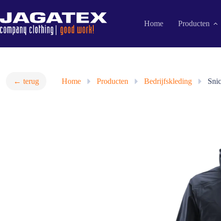
Ga
naar
de
Home
Producten
inhoud
← terug
Home
»
Producten
»
Bedrijfskleding
»
Sni