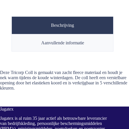
Beschrijving
Aanvullende informatie
Deze Tricorp Coll is gemaakt van zacht fleece materiaal en houdt je
nek warm tijdens de koude winterdagen. De coll heeft een verstelbare
opening door het elastieken koord en is verkrijgbaar in 5 verschillende
kleuren.
Jagatex
Jagatex is al ruim 35 jaar actief als betrouwbare leverancier
van bedrijfskleding, persoonlijke beschermingsmiddelen
(PBM’s), reinigingsmiddelen, poetsdoeken en poetspapier,