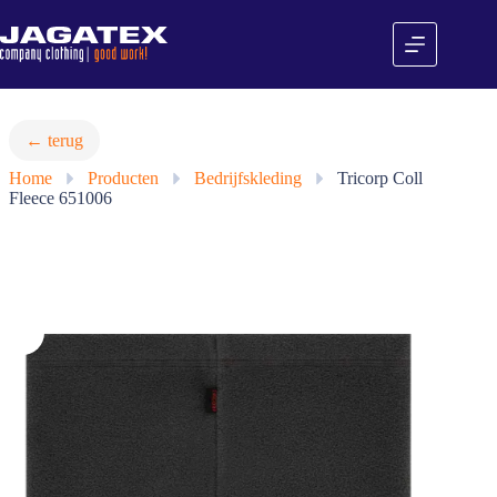
Ga
naar
de
inhoud
← terug
Home
»
Producten
»
Bedrijfskleding
»
Tricorp Coll
Fleece 651006