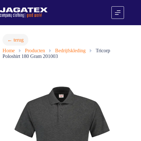
Ga
naar
de
inhoud
← terug
Home
»
Producten
»
Bedrijfskleding
»
Tricorp
Poloshirt 180 Gram 201003