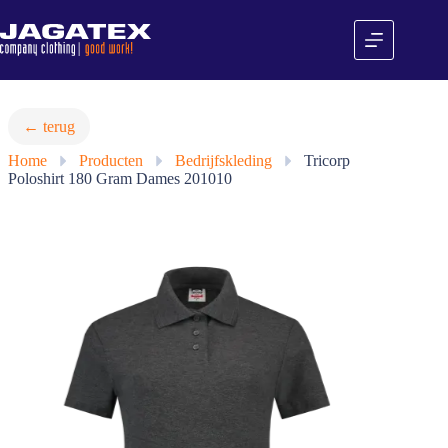
Ga
naar
de
inhoud
← terug
Home
»
Producten
»
Bedrijfskleding
»
Tricorp
Poloshirt 180 Gram Dames 201010