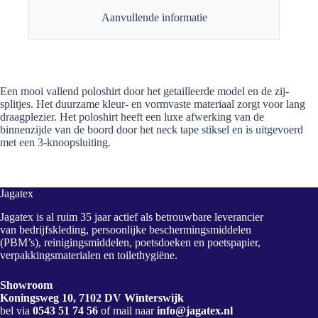
Aanvullende informatie
Een mooi vallend poloshirt door het getailleerde model en de zij-
splitjes. Het duurzame kleur- en vormvaste materiaal zorgt voor lang
draagplezier. Het poloshirt heeft een luxe afwerking van de
binnenzijde van de boord door het neck tape stiksel en is uitgevoerd
met een 3-knoopsluiting.
Jagatex
Jagatex is al ruim 35 jaar actief als betrouwbare leverancier
van bedrijfskleding, persoonlijke beschermingsmiddelen
(PBM’s), reinigingsmiddelen, poetsdoeken en poetspapier,
verpakkingsmaterialen en toilethygiëne.
Showroom
Koningsweg 10, 7102 DV Winterswijk
bel via
0543 51 74 56
of mail naar
info@jagatex.nl