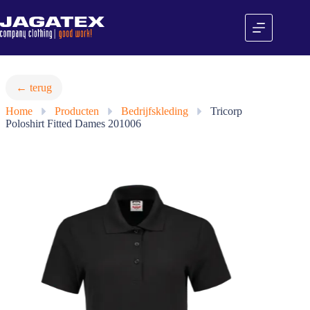
Ga
naar
de
inhoud
← terug
Home
»
Producten
»
Bedrijfskleding
»
Tricorp
Poloshirt Fitted Dames 201006