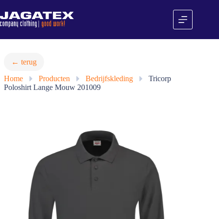
Ga
naar
de
inhoud
← terug
Home
»
Producten
»
Bedrijfskleding
»
Tricorp
Poloshirt Lange Mouw 201009