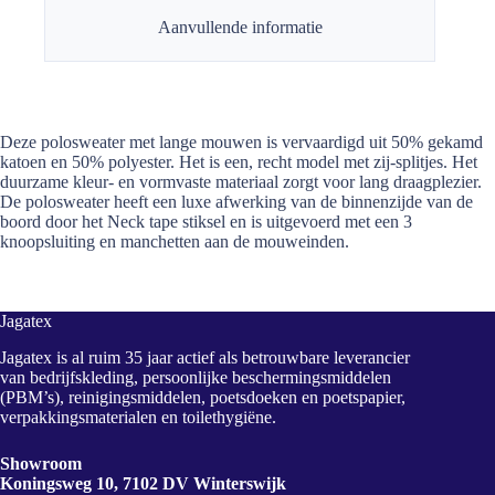
Aanvullende informatie
Deze polosweater met lange mouwen is vervaardigd uit 50% gekamd
katoen en 50% polyester. Het is een, recht model met zij-splitjes. Het
duurzame kleur- en vormvaste materiaal zorgt voor lang draagplezier.
De polosweater heeft een luxe afwerking van de binnenzijde van de
boord door het Neck tape stiksel en is uitgevoerd met een 3
knoopsluiting en manchetten aan de mouweinden.
Jagatex
Jagatex is al ruim 35 jaar actief als betrouwbare leverancier
van bedrijfskleding, persoonlijke beschermingsmiddelen
(PBM’s), reinigingsmiddelen, poetsdoeken en poetspapier,
verpakkingsmaterialen en toilethygiëne.
Showroom
Koningsweg 10, 7102 DV Winterswijk