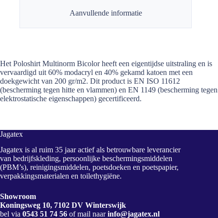
Aanvullende informatie
Het Poloshirt Multinorm Bicolor heeft een eigentijdse uitstraling en is
vervaardigd uit 60% modacryl en 40% gekamd katoen met een
doekgewicht van 200 gr/m2. Dit product is EN ISO 11612
(bescherming tegen hitte en vlammen) en EN 1149 (bescherming tegen
elektrostatische eigenschappen) gecertificeerd.
Jagatex
Jagatex is al ruim 35 jaar actief als betrouwbare leverancier
van bedrijfskleding, persoonlijke beschermingsmiddelen
(PBM’s), reinigingsmiddelen, poetsdoeken en poetspapier,
verpakkingsmaterialen en toilethygiëne.
Showroom
Koningsweg 10, 7102 DV Winterswijk
bel via
0543 51 74 56
of mail naar
info@jagatex.nl