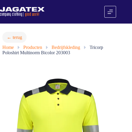
Ga
naar
de
inhoud
← terug
Home
»
Producten
»
Bedrijfskleding
»
Tricorp
Poloshirt Multinorm Bicolor 203003