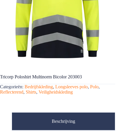
Tricorp Poloshirt Multinorm Bicolor 203003
Categorieën:
Bedrijfskleding
,
Longsleeves polo
,
Polo
,
Reflecterend
,
Shirts
,
Veiligheidskleding
Beschrijving