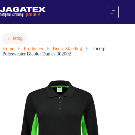
Ga
naar
de
inhoud
← terug
Home
»
Producten
»
Bedrijfskleding
»
Tricorp
Polosweater Bicolor Dames 302002