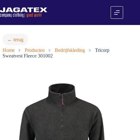
Ga
naar
de
inhoud
← terug
Home
»
Producten
»
Bedrijfskleding
»
Tricorp
Sweatvest Fleece 301002