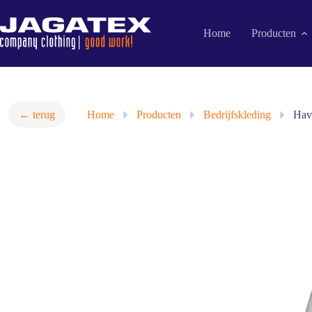
Ga
naar
de
Home
Producten
inhoud
← terug
Home
»
Producten
»
Bedrijfskleding
»
Have