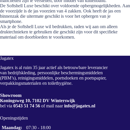
manchetten zijn te verstellen, door middel van klittenband.
De Softshell Luxe beschikt over voldoende opbergmogelijkheden. Aan
de voorzijde is de jas voorzien van 4 zakken. Ook heeft de jas een
binnenzak die uitermate geschikt is voor het opbergen van je
smartphone.
Als je de Softshell Luxe wil bedrukken, raden wij aan om alleen
druktechnieken te gebruiken die geschikt zijn voor dit specifieke
materiaal om doorbloeden te voorkomen.
Jagatex
Jagatex is al ruim 35 jaar actief als betrouwbare leverancier
van bedrijfskleding, persoonlijke beschermingsmiddelen
(PBM’s), reinigingsmiddelen, poetsdoeken en poetspapier,
verpakkingsmaterialen en toilethygiëne.
Showroom
Koningsweg 10, 7102 DV Winterswijk
bel via
0543 51 74 56
of mail naar
info@jagatex.nl
Openingstijden
Maandag:
07:30 - 18:00